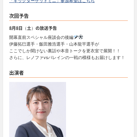
「キックターゲットミニ」参加希望はこちら
次回予告
8月8日（土）の放送予告
開幕直前スペシャル座談会の後編
伊藤拓巳選手・飯田雅浩選手・山本龍平選手が
ここでしか聞けない裏話や本音トークを更衣室で展開！！
さらに、レノファvsバレインの一戦の模様もお届けします！
出演者