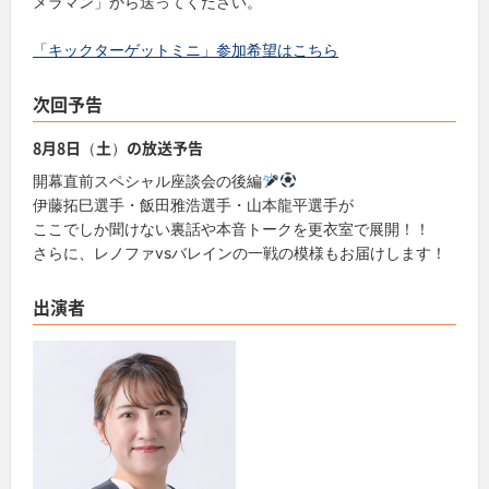
メラマン」から送ってください。
「キックターゲットミニ」参加希望はこちら
次回予告
8月8日（土）の放送予告
開幕直前スペシャル座談会の後編
伊藤拓巳選手・飯田雅浩選手・山本龍平選手が
ここでしか聞けない裏話や本音トークを更衣室で展開！！
さらに、レノファvsバレインの一戦の模様もお届けします！
出演者