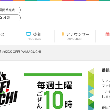
週間番組表
検索
ース
番組
アナウンサー
PROGRAMS
ANNOUNCER
日
のKICK OFF! YAMAGUCHI
番組
サッ
ファ
ール
しま
番組