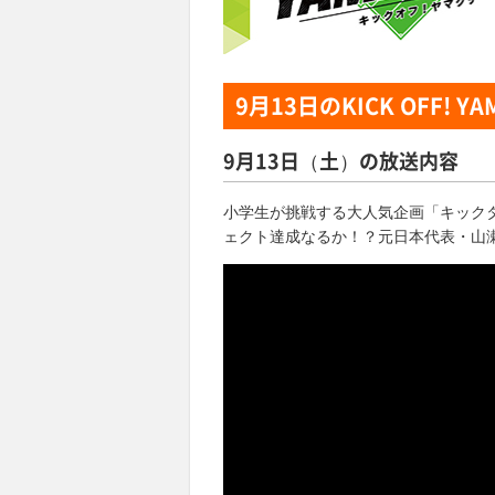
9月13日
のKICK OFF! YA
9月13日（土）の放送内容
小学生が挑戦する大人気企画「キック
ェクト達成なるか！？元日本代表・山