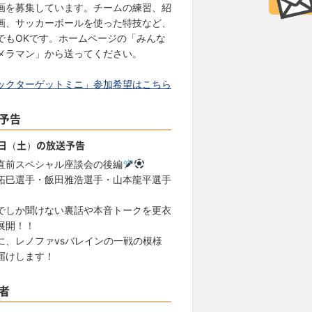
画を募集しています。チームの練習、紹
画、サッカーボールを使った特技など、
でもOKです。ホームページの「みんな
メラマン」から送ってください。
ックターゲットミニ」参加希望はこちら
予告
8日（土）の放送予告
直前スペシャル座談会の後編
拓巳選手・飯田雅浩選手・山本龍平選手
でしか聞けない裏話や本音トークを更衣
展開！！
に、レノファvsバレインの一戦の模様
届けします！
者