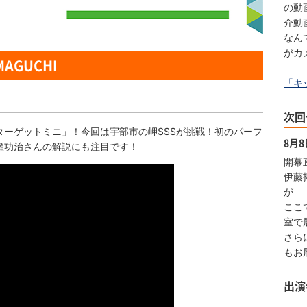
の動
介動
なん
がカ
MAGUCHI
「キ
次回
ターゲットミニ」！今回は宇部市の岬SSSが挑戦！初のパーフ
8月
瀬功治さんの解説にも注目です！
開幕
伊藤
が
ここ
室で
さら
もお
出演