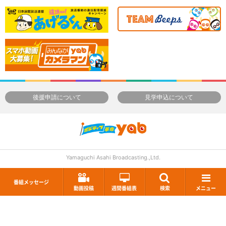
後援申請について
見学申込について
Yamaguchi Asahi Broadcasting.,Ltd.
番組メッセージ
動画投稿
週間番組表
検索
メニュー