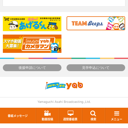
後援申請について
見学申込について
Yamaguchi Asahi Broadcasting.,Ltd.
番組メッセージ
動画投稿
週間番組表
検索
メニュー