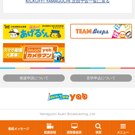
KICKOFF! YAMAGUCHI 次回予告一覧に戻る
後援申請について
見学申込について
Yamaguchi Asahi Broadcasting.,Ltd.
番組メッセージ
動画投稿
週間番組表
検索
メニュー