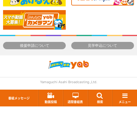
後援申請について
見学申込について
Yamaguchi Asahi Broadcasting.,Ltd.
番組メッセージ
動画投稿
週間番組表
検索
メニュー