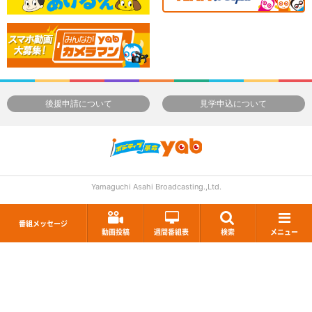
後援申請について
見学申込について
Yamaguchi Asahi Broadcasting.,Ltd.
番組メッセージ
動画投稿
週間番組表
検索
メニュー