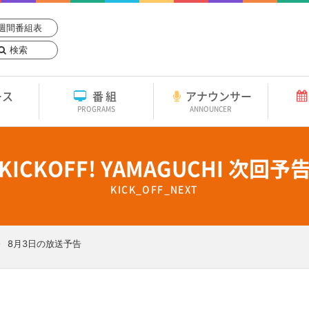
週間番組表
検索
ース
番組
アナウンサー
PROGRAMS
ANNOUNCER
KICKOFF! YAMAGUCHI 次回予
KICK_OFF_NEXT
8月3日の放送予告