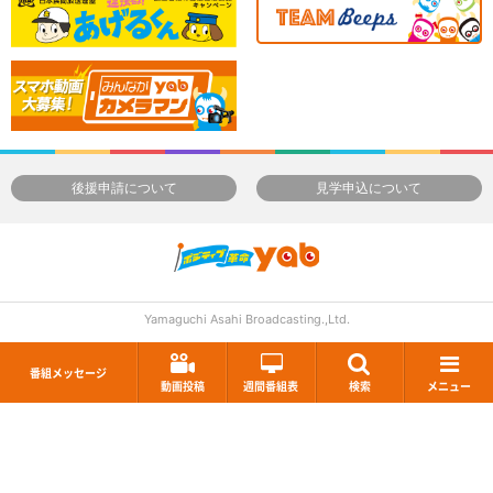
後援申請について
見学申込について
Yamaguchi Asahi Broadcasting.,Ltd.
番組メッセージ
動画投稿
週間番組表
検索
メニュー