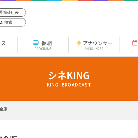
週間番組表
検索
ース
番組
アナウンサー
PROGRAMS
ANNOUNCER
シネKING
KING_BROADCAST
完全版