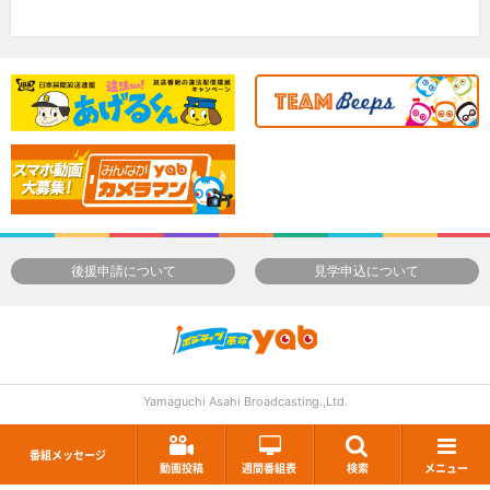
後援申請について
見学申込について
Yamaguchi Asahi Broadcasting.,Ltd.
番組メッセージ
動画投稿
週間番組表
検索
メニュー