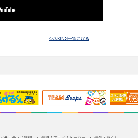
シネKING一覧に戻る
バラエティ / 料理
音楽 / アニメ / ヒーロー
情報 / 暮らし