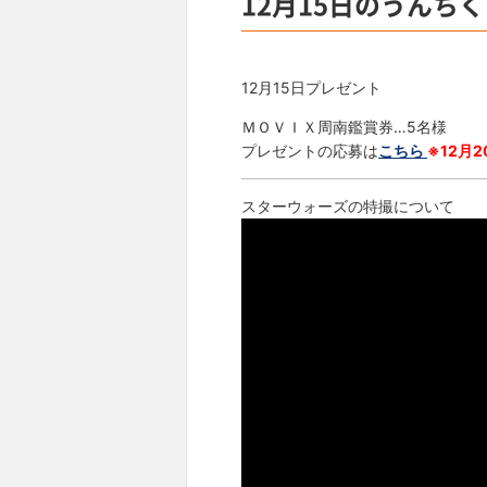
12月15日のうんちく
12月15日プレゼント
ＭＯＶＩＸ周南鑑賞券…5名様
プレゼントの応募は
こちら
※12月2
スターウォーズの特撮について