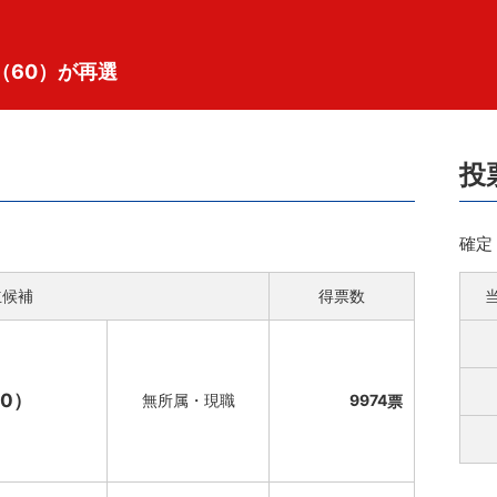
（60）が再選
投
確定
立候補
得票数
0）
無所属・現職
9974