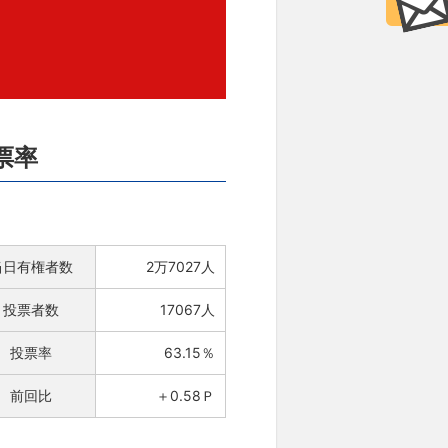
票率
当日有権者数
2万7027人
投票者数
17067人
投票率
63.15％
前回比
＋0.58Ｐ