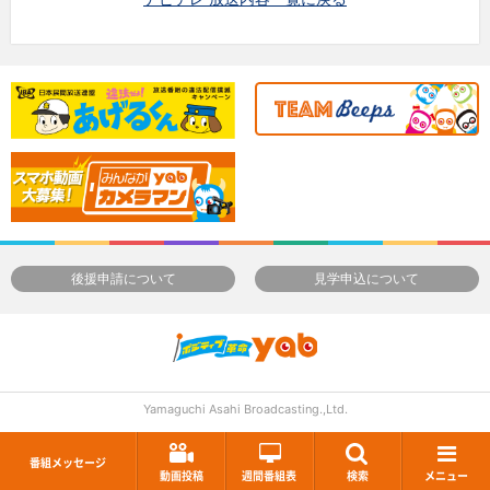
後援申請について
見学申込について
Yamaguchi Asahi Broadcasting.,Ltd.
番組メッセージ
動画投稿
週間番組表
検索
メニュー