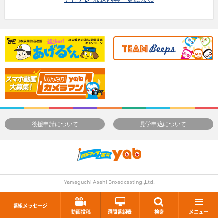
後援申請について
見学申込について
Yamaguchi Asahi Broadcasting.,Ltd.
番組メッセージ
動画投稿
週間番組表
検索
メニュー