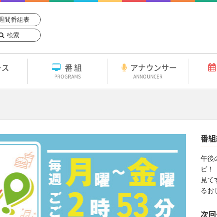
週間番組表
検索
ース
番組
アナウンサー
PROGRAMS
ANNOUNCER
！
番組
午後
ビ！
見て
るお
次回