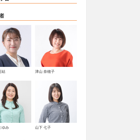
者
万結
津山 奈穂子
まゆみ
山下 七子