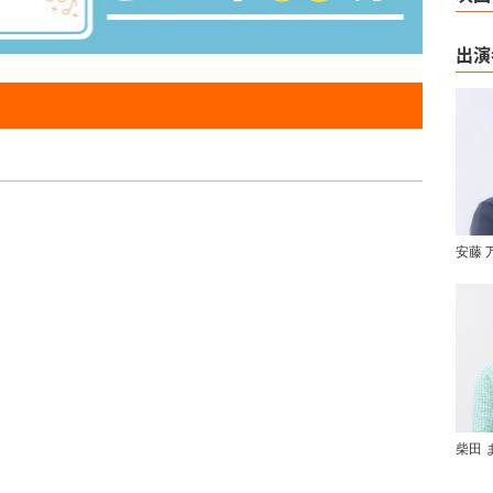
出演
安藤 
柴田 