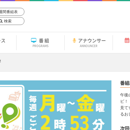
週間番組表
検索
ース
番組
アナウンサー
PROGRAMS
ANNOUNCER
！
番組
午後
ビ！
見て
るお
次回