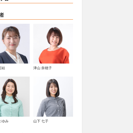
者
万結
津山 奈穂子
まゆみ
山下 七子