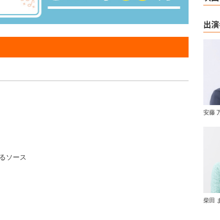
出演
安藤 
るソース
柴田 