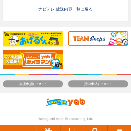
ナビテレ 放送内容一覧に戻る
後援申請について
見学申込について
Yamaguchi Asahi Broadcasting.,Ltd.