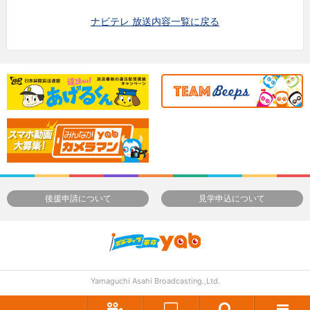
ナビテレ 放送内容一覧に戻る
後援申請について
見学申込について
Yamaguchi Asahi Broadcasting.,Ltd.