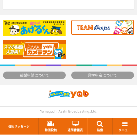
後援申請について
見学申込について
Yamaguchi Asahi Broadcasting.,Ltd.
番組メッセージ
動画投稿
週間番組表
検索
メニュー