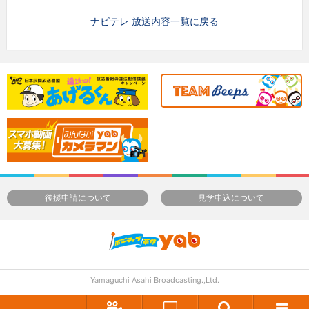
ナビテレ 放送内容一覧に戻る
後援申請について
見学申込について
Yamaguchi Asahi Broadcasting.,Ltd.