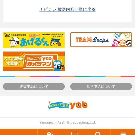
ナビテレ 放送内容一覧に戻る
後援申請について
見学申込について
Yamaguchi Asahi Broadcasting.,Ltd.