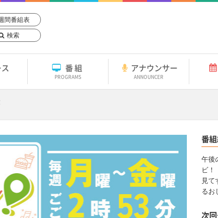
週間番組表
検索
ース
番組
アナウンサー
PROGRAMS
ANNOUNCER
！
番組
午後
ビ！
見て
るお
次回