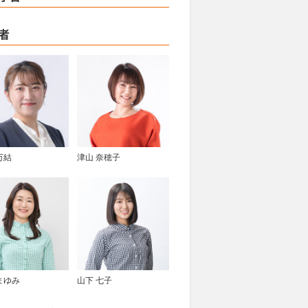
者
万結
津山 奈穂子
まゆみ
山下 七子