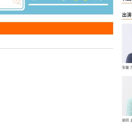
出演
安藤 
柴田 