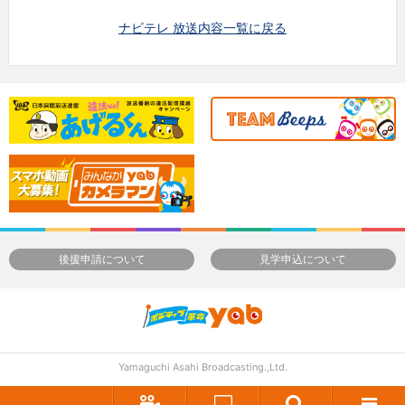
ナビテレ 放送内容一覧に戻る
後援申請について
見学申込について
Yamaguchi Asahi Broadcasting.,Ltd.