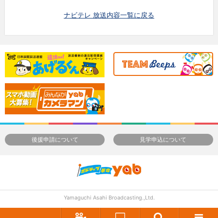
ナビテレ 放送内容一覧に戻る
後援申請について
見学申込について
Yamaguchi Asahi Broadcasting.,Ltd.