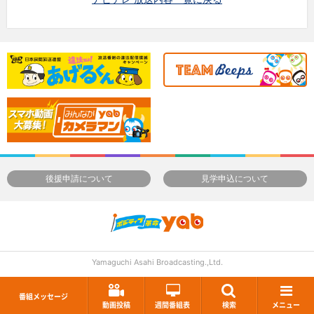
後援申請について
見学申込について
Yamaguchi Asahi Broadcasting.,Ltd.
番組メッセージ
動画投稿
週間番組表
検索
メニュー