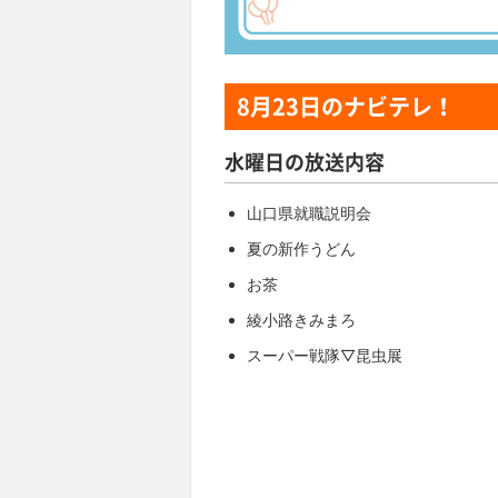
8月23日
のナビテレ！
水曜日の放送内容
山口県就職説明会
夏の新作うどん
お茶
綾小路きみまろ
スーパー戦隊▽昆虫展