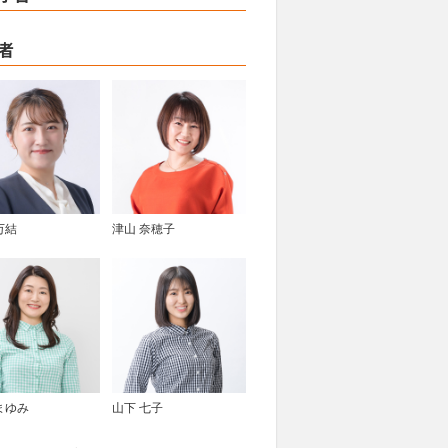
者
万結
津山 奈穂子
まゆみ
山下 七子