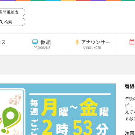
週間番組表
検索
ース
番組
アナウンサー
PROGRAMS
ANNOUNCER
！
番組
午後
ビ！
見て
るお
次回