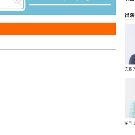
出演
安藤 
柴田 