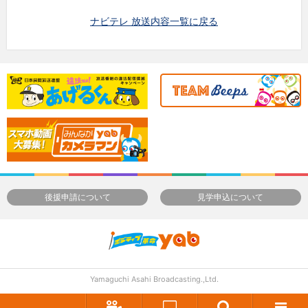
ナビテレ 放送内容一覧に戻る
後援申請について
見学申込について
Yamaguchi Asahi Broadcasting.,Ltd.