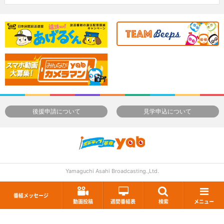
後援申請について
見学申込について
Yamaguchi Asahi Broadcasting.,Ltd.
番組メッセージ
動画投稿
週間番組表
検索
メニュー