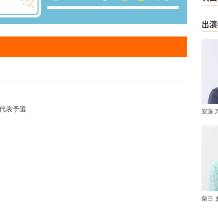
出演
代表予選
安藤 
柴田 