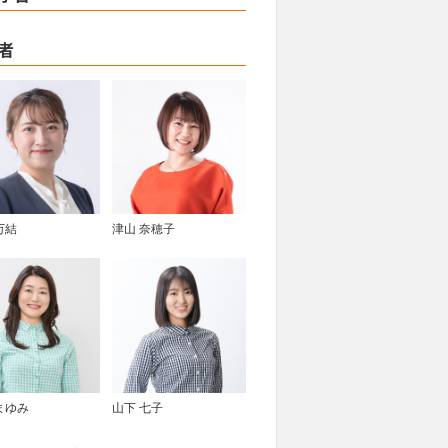
者
万結
津山 奈穂子
まゆみ
山下 七子