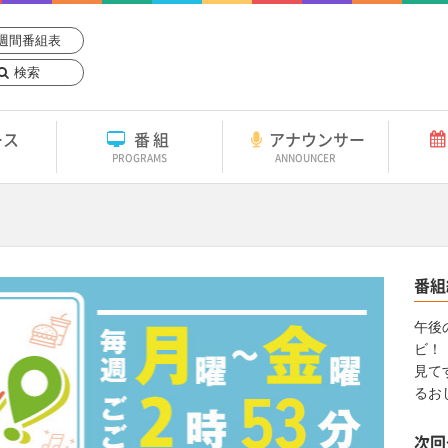
週間番組表
検索
ース
番組
アナウンサー
PROGRAMS
ANNOUNCER
！
番組
午後
ビ！
見て
るお
次回