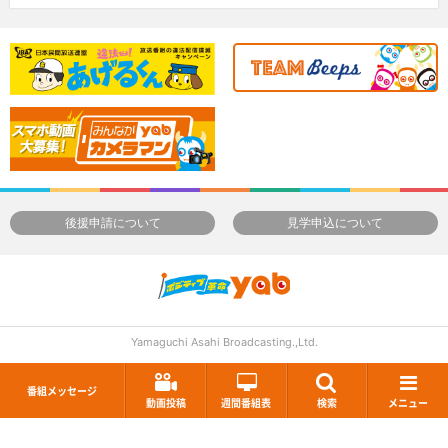
後援申請について
見学申込について
Yamaguchi Asahi Broadcasting.,Ltd.
番組メッセージ
動画投稿
週間番組表
検索
メニュー