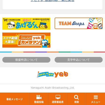
後援申請について
見学申込について
Yamaguchi Asahi Broadcasting.,Ltd.
番組メッセージ
動画投稿
週間番組表
検索
メニュー