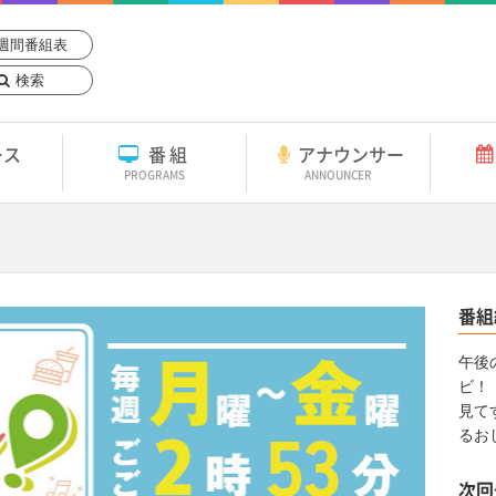
週間番組表
検索
ース
番組
アナウンサー
PROGRAMS
ANNOUNCER
番組
午後
ビ！
見て
るお
次回