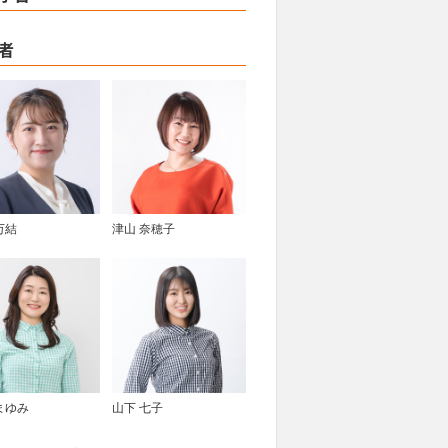
者
万結
津山 奈穂子
まゆみ
山下 七子