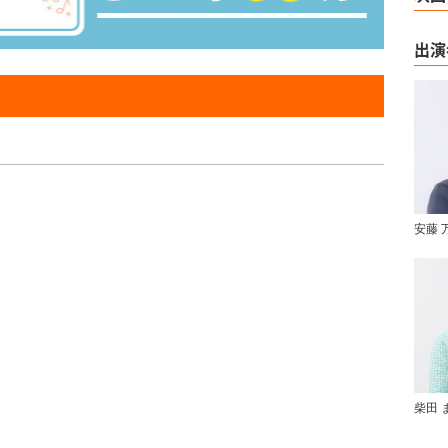
出演
安藤 
柴田 