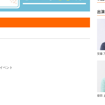
出演
安藤 
活イベント
柴田 