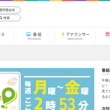
週間番組表
検索
ース
番組
アナウンサー
PROGRAMS
ANNOUNCER
番組
午後
ビ！
見て
るお
次回