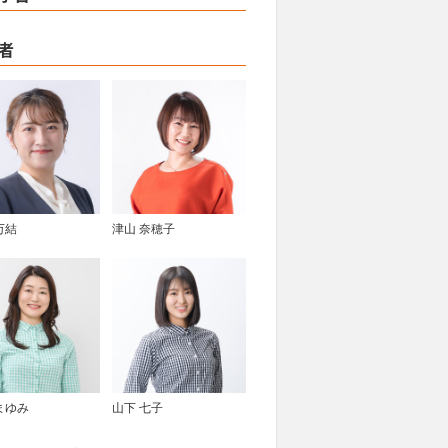
者
万結
津山 奈穂子
まゆみ
山下 七子