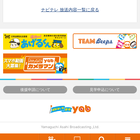
ナビテレ 放送内容一覧に戻る
後援申請について
見学申込について
Yamaguchi Asahi Broadcasting.,Ltd.