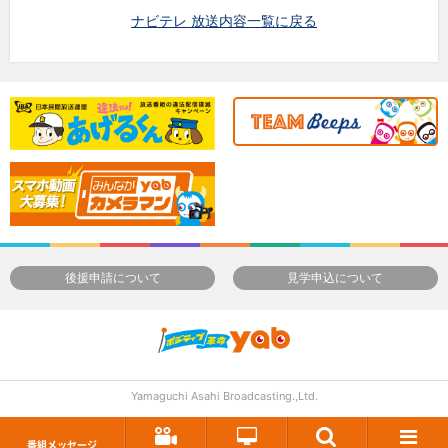
ナビテレ 放送内容一覧に戻る
後援申請について
見学申込について
Yamaguchi Asahi Broadcasting.,Ltd.
番組メッセージ