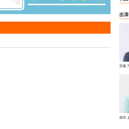
出演
安藤 
柴田 