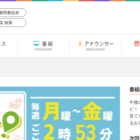
週間番組表
検索
ース
番組
アナウンサー
PROGRAMS
ANNOUNCER
！
番組
午後
ビ！
見て
るお
次回