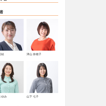
者
万結
津山 奈穂子
まゆみ
山下 七子