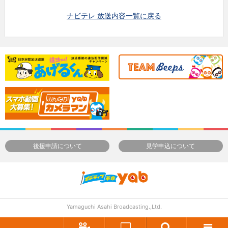
ナビテレ 放送内容一覧に戻る
後援申請について
見学申込について
Yamaguchi Asahi Broadcasting.,Ltd.