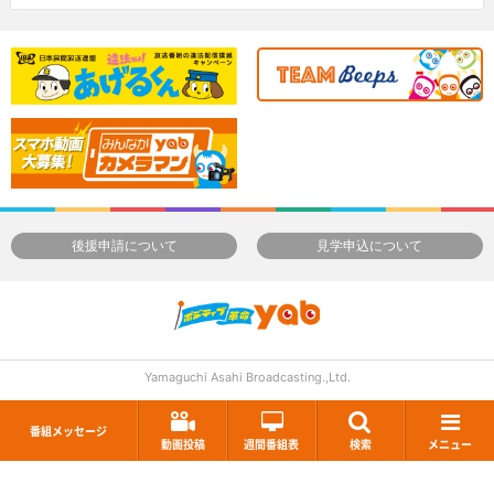
後援申請について
見学申込について
Yamaguchi Asahi Broadcasting.,Ltd.
番組メッセージ
動画投稿
週間番組表
検索
メニュー