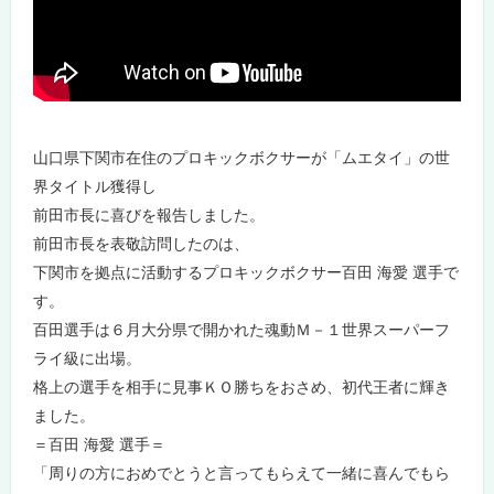
山口県下関市在住のプロキックボクサーが「ムエタイ」の世
界タイトル獲得し
前田市長に喜びを報告しました。
前田市長を表敬訪問したのは、
下関市を拠点に活動するプロキックボクサー百田 海愛 選手で
す。
百田選手は６月大分県で開かれた魂動Ｍ－１世界スーパーフ
ライ級に出場。
格上の選手を相手に見事ＫＯ勝ちをおさめ、初代王者に輝き
ました。
＝百田 海愛 選手＝
「周りの方におめでとうと言ってもらえて一緒に喜んでもら