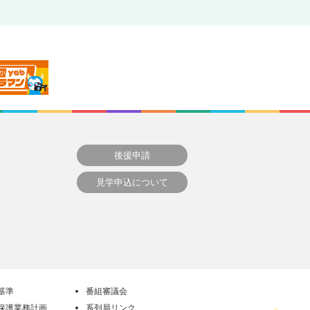
後援申請
見学申込について
基準
番組審議会
保護業務計画
系列局リンク