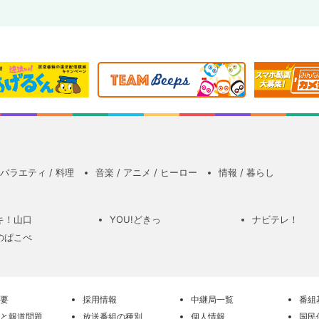
バラエティ / 料理
音楽 / アニメ / ヒーロー
情報 / 暮らし
キ！山口
YOU!どきっ
ナビテレ！
のぱこぺ
要
採用情報
中継局一覧
番組
と報道問題
放送番組の種別
個人情報
国民