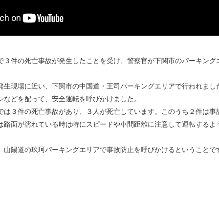
で３件の死亡事故が発生したことを受け、警察官が下関市のパーキング
発生現場に近い、下関市の中国道・王司パーキングエリアで行われまし
シなどを配って、安全運転を呼びかけました。
では３件の死亡事故があり、３人が死亡しています。このうち２件は事
は路面が濡れている時は特にスピードや車間距離に注意して運転するよ
、山陽道の玖珂パーキングエリアで事故防止を呼びかけるということで