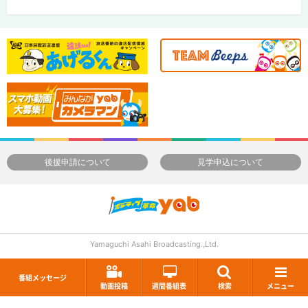
後援申請について
見学申込について
Yamaguchi Asahi Broadcasting.,Ltd.
番組メッセージ
動画投稿
週間番組表
検索
メニュー