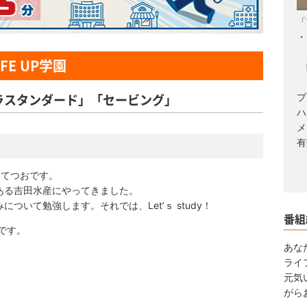
「
・
ウ
FE UP学園
映
ラスタンダード」「セービング」
プ
ハ
メ
有
部てつおです。
吉田水産にやってきました。
勉強します。それでは、Let’ｓ study！
番組
です。
あなた
ライ
元気
がら