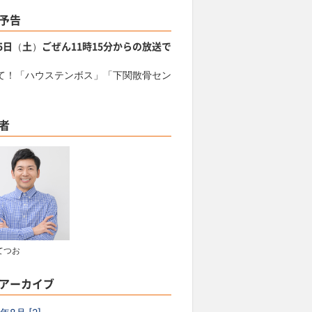
予告
15日（土）ごぜん11時15分からの放送で
て！「ハウステンボス」「下関散骨セン
」
者
てつお
アーカイブ