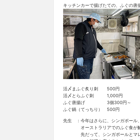
キッチンカーで揚げたての、ふぐの唐
活〆まふぐ炙り刺 500円
活〆とらふぐ刺 1,000円
ふぐ唐揚げ 3個300円～
ふぐ鍋（てっちり） 500円
先生 ：今年はさらに、シンガポール
オーストラリアでのふぐ食が解
先だって、シンガポールとマレ