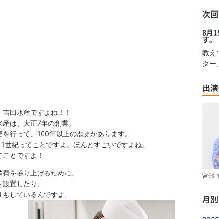
次回
8月
す。
教え
ター
出演
、吉田水産ですよね！！
水産は、大正7年の創業。
って、100年以上の歴史があります。
う1世紀ってことですよ。ほんとすごいですよね。
ことですよ！
消費を盛り上げるために、
宮部 
を設置したり、
りもしているんですよ。
月別