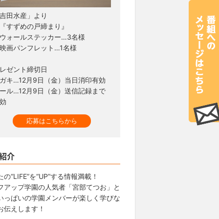
吉田水産」より
『すずめの戸締まり』
ォールステッカー…3名様
画パンフレット…1名様
レゼント締切日
ガキ…12月9日（金）当日消印有効
ール…12月9日（金）送信記録まで
効
応募はこちらから
紹介
の“LIFE”を“UP”する情報満載！
フアップ学園の人気者「宮部てつお」と
いっぱいの学園メンバーが楽しく学びな
お伝えします！