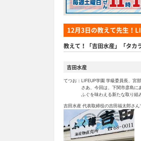
12月3日
の教えて先生！LI
教えて！「吉田水産」「タカ
吉田水産
てつお：LIFEUP学園 学級委員長、宮
さあ、今回は、下関市彦島にある
ふぐを味わえる新たな取り組みについて
吉田水産 代表取締役の吉田福太郎さん