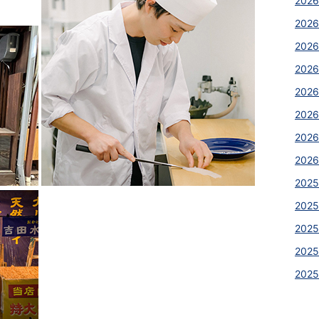
2026
2026
202
202
202
202
2026
2026
2025
2025
2025
202
202