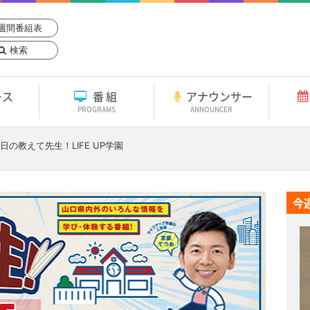
週間番組表
検索
ース
番組
アナウンサー
PROGRAMS
ANNOUNCER
3日
の教えて先生！LIFE UP学園
今