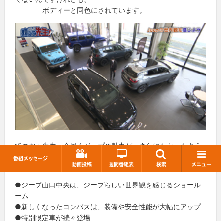
ボディーと同色にされています。
てつお：先生、今回くジープの魅力が、さらにわかったよう
な気がします！
番組メッセージ
動画投稿
週間番組表
検索
メニュー
それでは今回のおさらいです。
●ジープ山口中央は、ジープらしい世界観を感じるショール
ーム
●新しくなったコンパスは、装備や安全性能が大幅にアップ
●特別限定車が続々登場