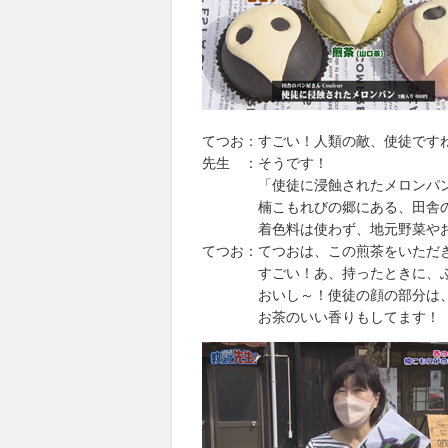
てつお：すごい！人類の敵、使徒です
先生 ：そうです！
「使徒に浸蝕されたメロンパン
楠こもれびの郷にある、田舎のパ
着色料は使わず、地元野菜やお茶
てつお：てつおは、この煎茶をいただ
すごい！あ、持ったときに、ふわ
おいし～！使徒の顔の部分は、サ
お茶のいい香りもしてます！