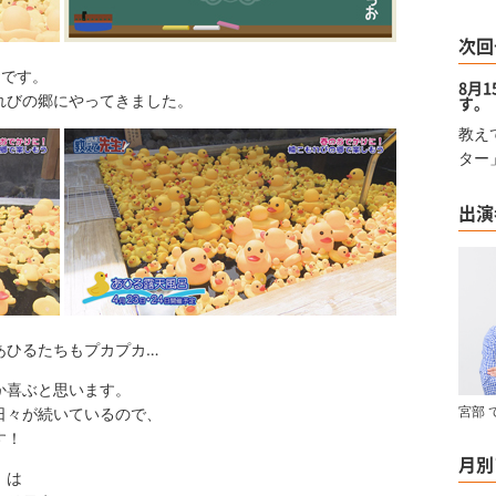
次回
おです。
8月
れびの郷にやってきました。
す。
教え
ター
出演
あひるたちもプカプカ…
か喜ぶと思います。
宮部 
が続いているので、
す！
月別
」は