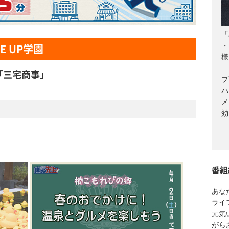
「
・
E UP学園
様
「三宅商事」
プ
ハ
メ
効
番組
あなた
ライ
元気
がら