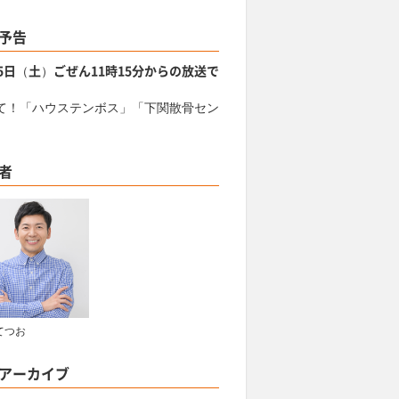
予告
15日（土）ごぜん11時15分からの放送で
て！「ハウステンボス」「下関散骨セン
」
者
てつお
アーカイブ