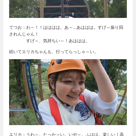
てつお：わ～！！はははは。あ～…あははは。すげ～振り回
されんじゃん！
すげ～、気持ちい～！あははは。
続いてエリカちゃんも、行ってらっしゃ～い。
エリカ：うわ～。たっか～い。いや～。ふはは。楽しい！高