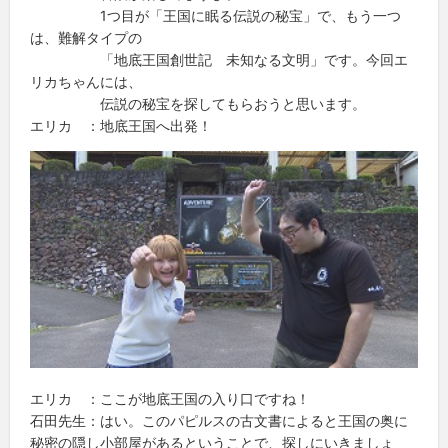
1つ目が「王国に眠る伝説の秘宝」で、もう一つ
は、難解タイプの
「地底王国創世記 未知なる文明」です。今回エ
リカちゃんには、
伝説の秘宝を探してもらおうと思います。
エリカ ：地底王国へ出発！
エリカ ：ここが地底王国の入り口ですね！
石田先生：はい。このパピルスの古文書によると王国の奥に
秘密の隠し小部屋があるということで、探しにいきましょ