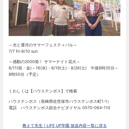
～光と運河のサマーフェスティバル～
7/7 fri-9/10 sun
～感動の2000発！ サマーナイト花火～
8/11(祝・金)～16(水)・8/19(土)・8/26(土) 午後8時35分～
8時50分（予定）
くわしくは【ハウステンボス】で検索
ハウステンボス（長崎県佐世保市ハウステンボス町1-1）
電話 ハウステンボス総合ナビダイヤル 0570-064-110
教えて先生！LIFE UP学園 放送内容一覧に戻る