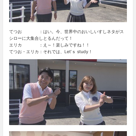
てつお ：はい。今、世界中のおいしいすしネタがス
シローに大集合しとるんだって！
エリカ ：え～！楽しみですね！！
てつお・エリカ：それでは、Let’ｓ study！