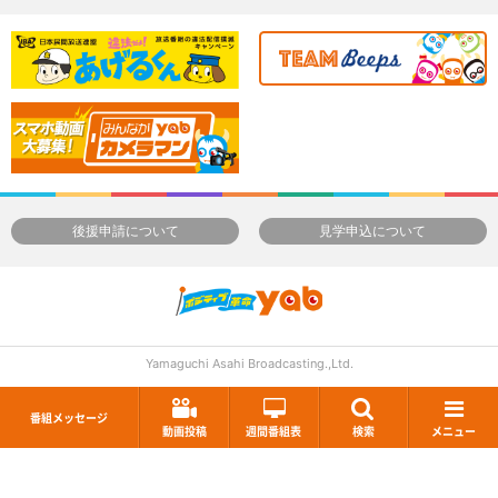
後援申請について
見学申込について
Yamaguchi Asahi Broadcasting.,Ltd.
番組メッセージ
動画投稿
週間番組表
検索
メニュー