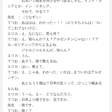
お笑いで国名を分けるやつあるじゃん。インド・ネ
シアとか、イン・ドネシア。
それで、やる？？
先生 ：（うなずく）
てつお：あははは。わかった～！！（エリカちゃんは）つい
てこれてないけど。
エリカ：え、なになに。答え何？
てつお：え。知らんの？え？アルゼンチンじゃない！？ア
ル…ゼンチンってやりよるよね、
ジャルジャルさんが。知らん？
エリカ：うん。
てつお：あそう。後で教えるね。
エリカ：はい。教えて。
てつお：え、じゃあ、わかった。いかは…まついかはアルゼ
ンチン。
あともう１個は？日本の近くって、けっこう幅ある
もんね。
エリカ：う～ん。え～、どうなんだろう。
てつお：日本より南ですか、北ですか。
先生 ：南です。
てつお：南！？