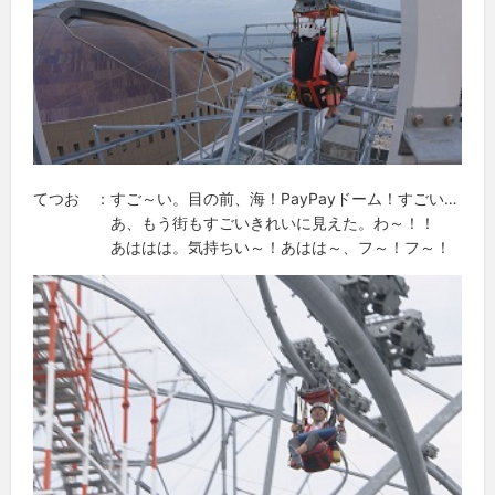
てつお ：すご～い。目の前、海！PayPayドーム！すごい…
あ、もう街もすごいきれいに見えた。わ～！！
あははは。気持ちい～！あはは～、フ～！フ～！