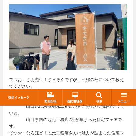
てつお：さあ先生！さっそくですが、五郷の杜について教え
てください。
先生 ：はい。期間限定の住宅フェア 山口ビルダーズタウ
番組メッセージ
ン「五郷の杜」は、
動画投稿
週間番組表
検索
メニュー
山口県にある地元工務店の良さをもっと知ってほし
いと、
山口県内の地元工務店7社が集まった住宅フェアで
す。
てつお：なるほど！地元工務店さんの魅力が詰まった住宅フ