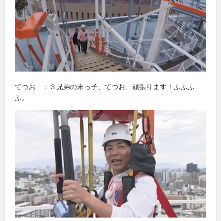
てつお ：３兄弟の末っ子、てつお、頑張ります！ふふふ
ふ。