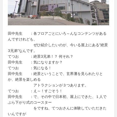
田中先生 ：各フロアごとにいろ～んなコンテンツがある
んですけれども、
ぜひ紹介したいのが、今いる屋上にある“絶景
3兄弟”なんです。
てつお ：絶景3兄弟！？ 何それ？
田中先生 ：気になりますか？
てつお ：気になる！
田中先生 ：絶景ということで、玄界灘を見られたりと
か、絶景を楽しめる
アトラクションが３つあります。
てつお ：え～！すごそう！
田中先生 ：で、その中で日本初、屋上にできた、１人で
ぶら下がり式のコースター
をですね、てつおさんに体験していただきた
いんですが