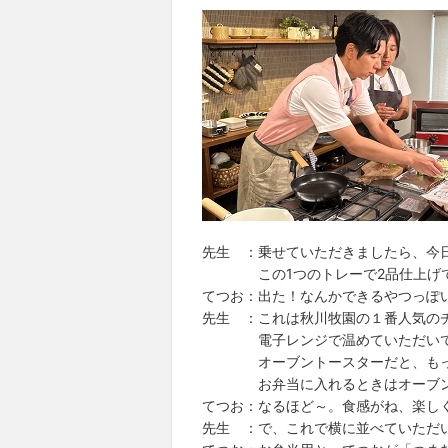
先生 ：乗せていただきましたら、今
この1つのトレーで2品仕上げて
てつお：出た！なんかできるやつっぽ
先生 ：これは秋川牧園の１番人気の
電子レンジで温めていただいても
オーブントースターだと、もっと
お弁当に入れるときはオーブント
てつお：なるほど～。食感がね、楽し
先生 ：で、これで横に並べていただ