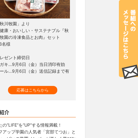
秋川牧園」より
健康・おいしい・サステナブル『秋
牧園の冷凍食品とお肉』セット
3名様
レゼント締切日
ガキ…9月6日（金）当日消印有効
ール…9月6日（金）送信記録まで有
応募はこちらから
紹介
の“LIFE”を“UP”する情報満載！
フアップ学園の人気者「宮部てつお」と