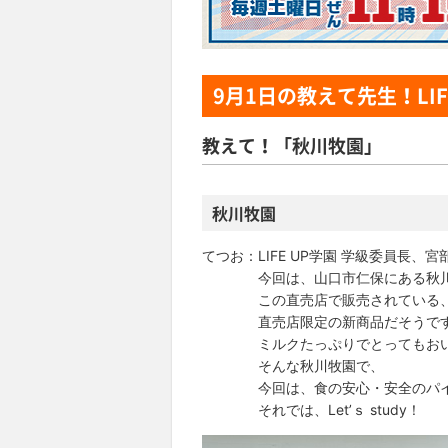
9月1日
の教えて先生！LIF
教えて！「秋川牧園」
秋川牧園
てつお：LIFE UP学園 学級委員長、
今回は、山口市仁保にある秋川牧
この直売店で販売されている、こ
直売店限定の新商品だそうです
ミルクたっぷりでとってもおい
そんな秋川牧園で、
今回は、食の安心・安全のパイオ
それでは、Let’ｓ study！