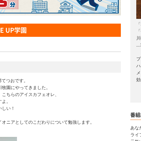
「
E UP学園
「
川
…
プ
ハ
メ
効
宮部てつおです。
園にやってきました。
ちらのアイスカフェオレ、
よ。
しい！
番組
ニアとしてのこだわりについて勉強します。
あなた
ライ