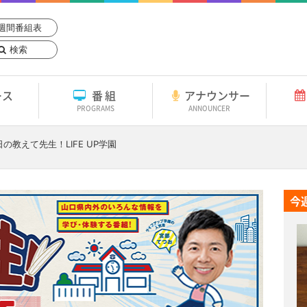
週間番組表
検索
ース
番組
アナウンサー
PROGRAMS
ANNOUNCER
日
の教えて先生！LIFE UP学園
今