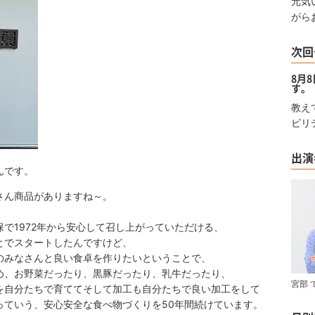
元気
がら
次回
8月
す。
教え
ビリ
出演
んです。
さん商品がありますね～。
972年から安心して召し上がっていただける、
スタートしたんですけど、
なさんと良い食卓を作りたいということで、
お野菜だったり、黒豚だったり、乳牛だったり、
宮部 
分たちで育ててそして加工も自分たちで良い加工をして
う、安心安全な食べ物づくりを50年間続けています。